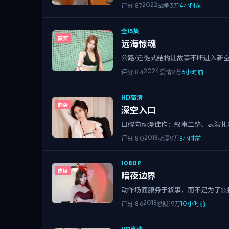
2022
评分
8.7
战争
3万
4小时前
全15集
获奖
远海惊魂
公路/迁徙式结构让故事不断进入新
2024
评分
8.4
爱情
2万
6小时前
HD高清
趋势
深空入口
口碑向动漫佳作：叙事工整、表演扎
2018
评分
8.0
动漫
9万
8小时前
1080P
热播
暗夜边界
动作场面服务于叙事，而不是为了炫
2018
评分
8.6
悬疑
19万
10小时前