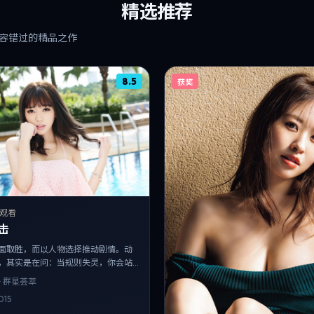
精选推荐
容错过的精品之作
8.5
获奖
 观看
击
面取胜，而以人物选择推动剧情。动
，其实是在问：当规则失灵，你会站
· 群星荟萃
015