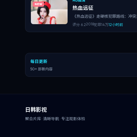
HD高清
NEW
热血远征
《热血远征》走硬核犯罪路线：冲突
2018
评分
6.2
犯罪
14万
12小时前
每日更新
50+ 部新内容
日韩影视
聚合片库 · 清晰导航 · 专注观影体验