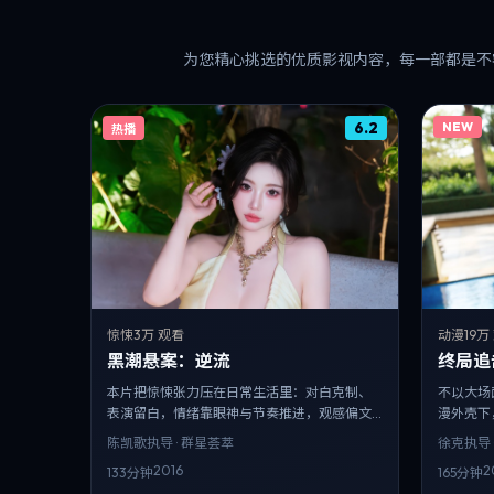
为您精心挑选的优质影视内容，每一部都是不
6.2
NEW
热播
惊悚
3万 观看
动漫
19万
黑潮悬案：逆流
终局追
本片把惊悚张力压在日常生活里：对白克制、
不以大场
表演留白，情绪靠眼神与节奏推进，观感偏文
漫外壳下
艺但不沉闷。
哪一边？
陈凯歌
执导 · 群星荟萃
徐克
执导 
2016
2
133分钟
165分钟