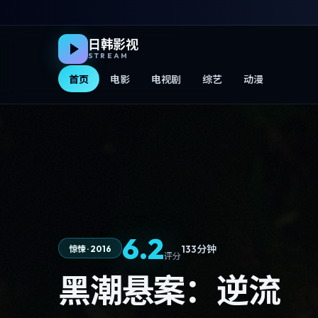
日韩影视
STREAM
首页
电影
电视剧
综艺
动漫
6.2
133分钟
惊悚
·
2016
评分
黑潮悬案：逆流