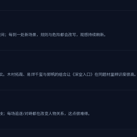
空间；每到一处新场景，规则与危险都会改写，观感持续刷新。
实。木村拓哉、易烊千玺与郭帆的组合让《深空入口》在同题材里辨识度很高
技；每场追逐/对峙都在改变人物关系，这点很难得。