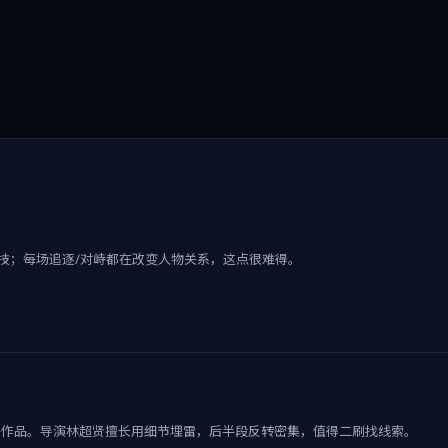
技；每场追逐/对峙都在改变人物关系，这点很难得。
战争作品。导演林超贤擅长用细节埋雷，后半段反转密集，值得二刷找线索。