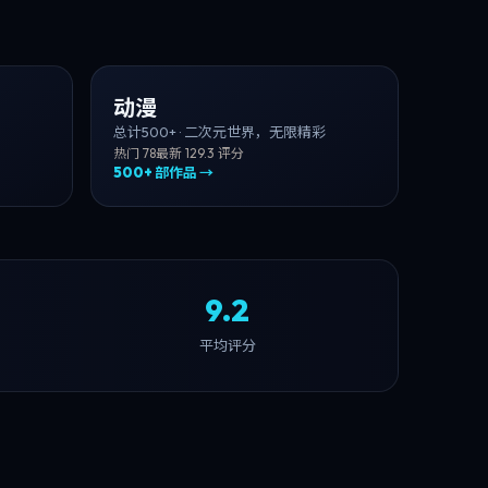
动漫
总计
500+
·
二次元世界，无限精彩
热门
78
最新
12
9.3
评分
500+
部作品 →
9.2
平均评分