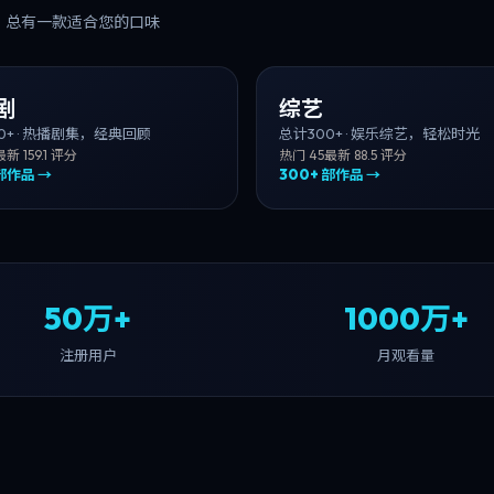
，总有一款适合您的口味
剧
综艺
0+
·
热播剧集，经典回顾
总计
300+
·
娱乐综艺，轻松时光
最新
15
9.1
评分
热门
45
最新
8
8.5
评分
部作品 →
300+
部作品 →
50万+
1000万+
注册用户
月观看量