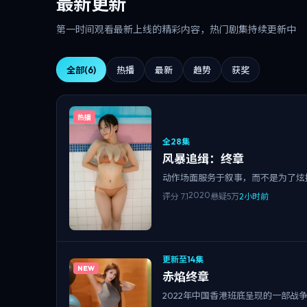
最新更新
第一时间观看最新上线的精彩内容，热门剧集持续更新中
全部
(6)
热播
最新
趋势
获奖
热播
全28集
风暴追缉：终章
动作场面服务于叙事，而不是为了炫
2020
评分
7.1
悬疑
5万
2小时前
更新至14集
NEW
赤焰终章
2022年中国香港班底呈现的一部