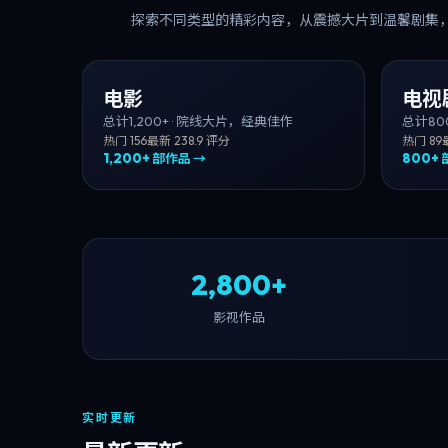
探索不同类型的精彩内容，从震撼大片到温馨剧集
电影
电视
总计
1,200+
·
院线大片，经典佳作
总计
80
热门
156
最新
23
8.9
评分
热门
89
1,200+
部作品 →
800+
2,800+
影视作品
实时更新