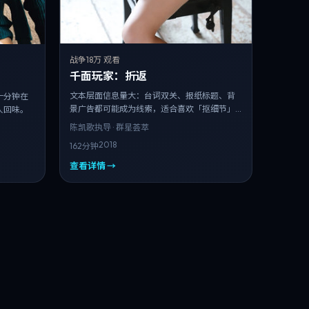
战争
18万 观看
千面玩家：折返
文本层面信息量大：台词双关、报纸标题、背
十分钟在
景广告都可能成为线索，适合喜欢「抠细节」
人回味。
的观众。
陈凯歌
执导 · 群星荟萃
2018
162分钟
查看详情 →