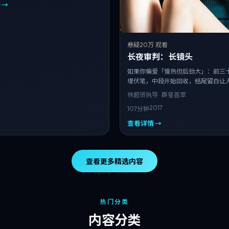
 →
悬疑
20万 观看
长夜审判：长镜头
如果你偏爱「慢热但后劲大」：前三
埋伏笔，中段开始回收，结尾留白让
林超贤
执导 · 群星荟萃
2017
107分钟
查看详情 →
查看更多精选内容
热门分类
内容分类